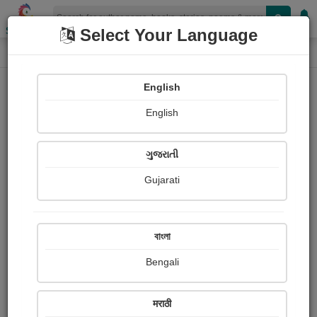
Shopizen
Select Your Language
Audios
Home
ગિરીશ મેઘાણી
English
English
ગુજરાતી
Gujarati
Follow
167
People Listen
Received Responses
0
0
0
বাংলা
Received Ratings
Bengali
Share with your friends :
मराठी
About Girish Meghani