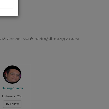
સાથે સંકળાયેલા રહ્યા છે. તેમની પહેલી અંગ્રેજી નવલકથા
Umang Chavda
Followers :
258
Follow