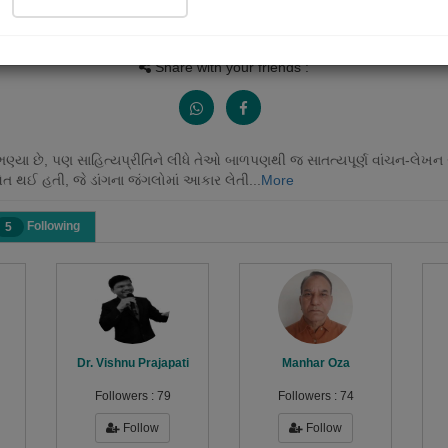
Views
Received Responses
Received Ratings
0
0
0
Share with your friends :
ણ્યા છે, પણ સાહિત્યપ્રીતિને લીધે તેઓ બાળપણથી જ સાતત્યપૂર્ણ વાંચન-લેખન 
ાશિત થઈ હતી, જે ડાંગના જંગલોમાં આકાર લેતી...
More
Following
5
Dr. Vishnu Prajapati
Manhar Oza
Followers :
79
Followers :
74
Follow
Follow