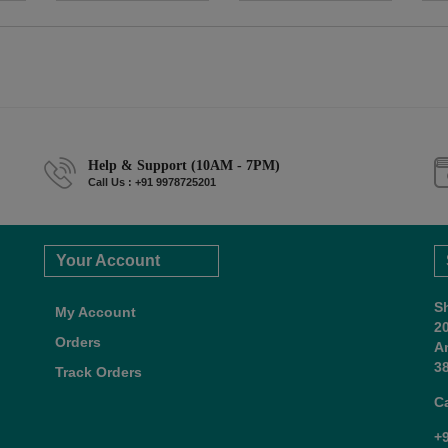
Help & Support (10AM - 7PM)
Call Us : +91 9978725201
Your Account
S
My Account
2
Orders
A
38
Track Orders
C
+