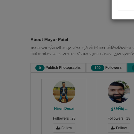
About Mayur Patel
વલસાડના રહેવાસી મયૂર પટેલ મૂળે તો સિવિલ એન્જિનિયરિંગ ભ
‘વિવેક એન્ડ આઇ’ ૨૦૧૦માં પેંગ્વિન બૂક્સ ઇન્ડિયા દ્વારા પ્રક
Publish Photographs
Followers
0
102
Hiren Desai
હુકમસિંહ...
Followers :
28
Followers :
18
Follow
Follow