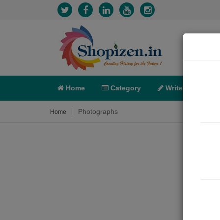
Home
Category
Write
X-C
Photographs
Home