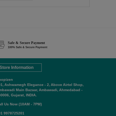
Safe & Secure Payment
100% Safe & Secure Payment
Store Information
hopizen
01, Ashwamegh Elegance - 2, Above Airtel Shop,
mbawadi Main Bazaar, Ambawadi, Ahmedabad -
0006, Gujarat, INDIA.
all Us Now (10AM - 7PM)
91 9978725201