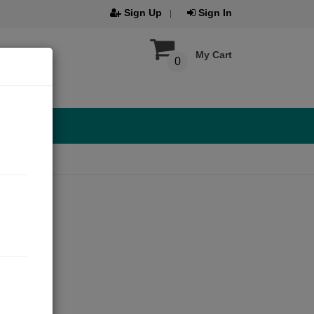
Sign Up
Sign In
My Cart
0