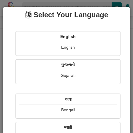
Shopizen
Select Your Language
Photographs
Home
Makvana Hiren
English
English
ગુજરાતી
Gujarati
Follow
9
Views
Received Responses
Received
1303
0
1
বাংলা
Ratings
Bengali
Share with your friends :
मराठी
About Makvana Hiren