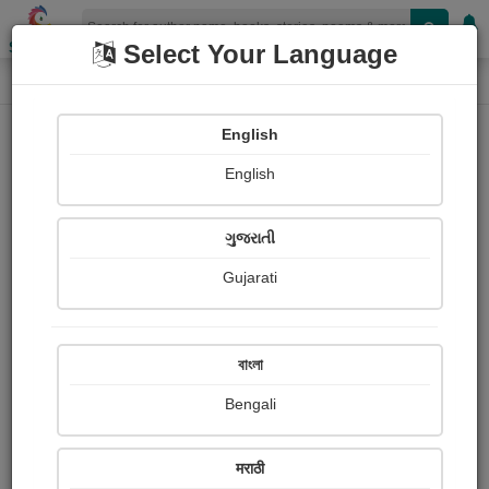
Shopizen
Select Your Language
Paintings
Home
Jayshree Boricha vaja
English
English
ગુજરાતી
Gujarati
Follow
265
Views
Received Responses
Received
0
0
0
বাংলা
Ratings
Bengali
Share with your friends :
मराठी
About Jayshree Boricha vaja