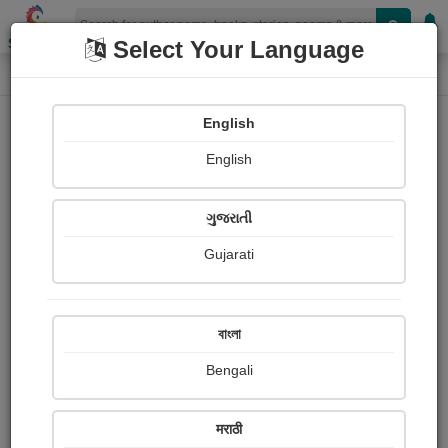
Shopizen
Select Your Language
Photographs
Home
Yuvrajsinh Jadav
English
English
ગુજરાતી
Gujarati
Follow
45
Views
Received Responses
Received
0
0
0
বাংলা
Ratings
Bengali
Share with your friends :
मराठी
About Yuvrajsinh Jadav